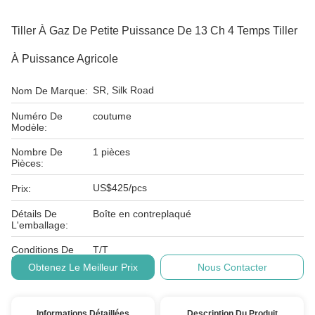
Tiller À Gaz De Petite Puissance De 13 Ch 4 Temps Tiller
À Puissance Agricole
SR, Silk Road
Nom De Marque:
Numéro De
coutume
Modèle:
Nombre De
1 pièces
Pièces:
US$425/pcs
Prix:
Détails De
Boîte en contreplaqué
L'emballage:
Conditions De
T/T
Paiement:
Obtenez Le Meilleur Prix
Nous Contacter
Informations Détaillées
Description Du Produit