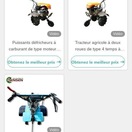
Vidéo
Vidéo
Puissants défricheurs à
Tracteur agricole à deux
carburant de type moteur à
roues de type 4 temps à
4 temps avec une largeur de
recul avec une capacité de
défrichage de 500-800 mm
100 lb
Obtenez le meilleur prix
Obtenez le meilleur prix
Vidéo