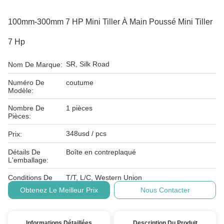
100mm-300mm 7 HP Mini Tiller À Main Poussé Mini Tiller
7 Hp
SR, Silk Road
Nom De Marque:
Numéro De
coutume
Modèle:
Nombre De
1 pièces
Pièces:
348usd / pcs
Prix:
Détails De
Boîte en contreplaqué
L'emballage:
Conditions De
T/T, L/C, Western Union
Paiement:
Obtenez Le Meilleur Prix
Nous Contacter
Informations Détaillées
Description Du Produit