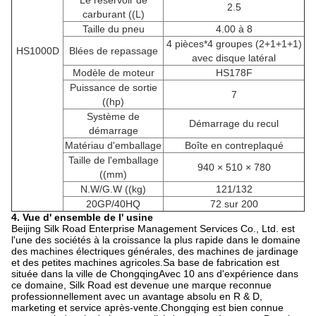
Le réservoir de
2.5
carburant ((L)
Taille du pneu
4.00 à 8
4 pièces*4 groupes (2+1+1+1)
HS1000D
Blées de repassage
avec disque latéral
Modèle de moteur
HS178F
Puissance de sortie
7
((hp)
Système de
Démarrage du recul
démarrage
Matériau d'emballage
Boîte en contreplaqué
Taille de l'emballage
940 × 510 × 780
((mm)
N.W/G.W ((kg)
121/132
20GP/40HQ
72 sur 200
4. Vue d' ensemble de l' usine
Beijing Silk Road Enterprise Management Services Co., Ltd. est
l'une des sociétés à la croissance la plus rapide dans le domaine
des machines électriques générales, des machines de jardinage
et des petites machines agricoles.Sa base de fabrication est
située dans la ville de ChongqingAvec 10 ans d'expérience dans
ce domaine, Silk Road est devenue une marque reconnue
professionnellement avec un avantage absolu en R & D,
marketing et service après-vente.Chongqing est bien connue