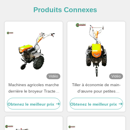
Produits Connexes
Vidéo
Vidéo
Machines agricoles marche
Tiller à économie de main-
derrière le broyeur Tracteur
d'œuvre pour petites
agricole 10 chevaux Tracteur
exploitations avec moteur
mini diesel à deux roues
diesel de 9 ch et manche
Obtenez le meilleur prix
Obtenez le meilleur prix
réglable