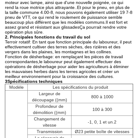
moteur avec lampe, ainsi que d'une nouvelle poignée, ce qui
rend la roue motrice plus attrayante..Et pour le pneu, en plus de
la taille commune 4.00-8, nous pouvons également utiliser 19 7-8
pneu de VTT, ce qui rend le roulement de puissance semble
beaucoup plus différent que les modèles communs.Il est fort et
assez grand et résistant aux glissadesÇa pourrait rendre votre
opération plus sûre.
2.
Principales fonctions du travail du sol
Terroir rotatif: En tant que fonction principale du laboureur, il peut
effectivement cultiver des terres sèches, des rizières et des
vergers dans les plaines, les montagnes et les collines.
Fonction de désherbage: en remplaçant les pièces de travail
correspondantes,le laboureur peut également effectuer des
opérations de désherbage pour aider les agriculteurs à éliminer
les mauvaises herbes dans les terres agricoles et créer un
meilleur environnement pour la croissance des cultures.
3Spécifications techniques
Modèle
Les spécifications du produit
Largeur de
800 à 1000
découpage ((mm)
Profondeur de
100 à 300
démolition ((mm)
Changement de
-1, 0, 1 et un.2
vitesse
Transmission
Ø23 petite boîte de vitesses