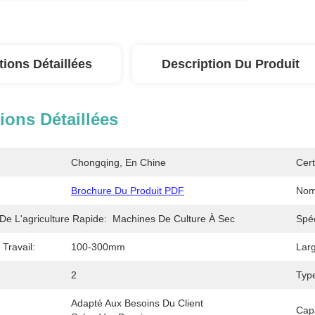
tions Détaillées
Description Du Produit
ions Détaillées
Chongqing, En Chine
Cert
Brochure Du Produit PDF
Nom
 De L'agriculture Rapide:
Machines De Culture À Sec
Spéc
Travail:
100-300mm
Larg
2
Typ
Adapté Aux Besoins Du Client 
Cap