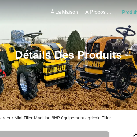
À La Maison
À Propos De Nous
Produi
Détails Des Produits
rgeur Mini Tiller Machine 9HP équipement agricole Tiller