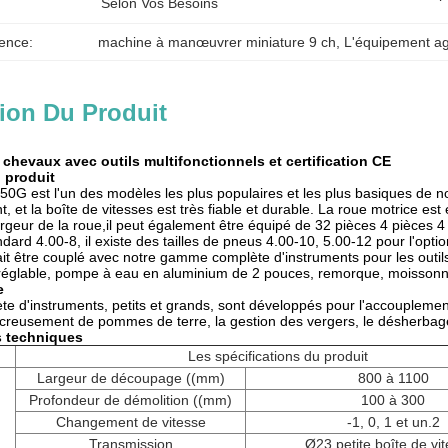
Selon Vos Besoins
ence:
machine à manœuvrer miniature 9 ch
, 
L'équipement ag
ion Du Produit
 chevaux avec outils multifonctionnels et certification CE
 produit
G est l'un des modèles les plus populaires et les plus basiques de n
 et la boîte de vitesses est très fiable et durable. La roue motrice es
 largeur de la roue,il peut également être équipé de 32 pièces 4 pièces
ndard 4.00-8, il existe des tailles de pneus 4.00-10, 5.00-12 pour l'opti
rait être couplé avec notre gamme complète d'instruments pour les outi
 réglable, pompe à eau en aluminium de 2 pouces, remorque, moissonn
e
te d'instruments, petits et grands, sont développés pour l'accouplemen
creusement de pommes de terre, la gestion des vergers, le désherbage, l
s techniques
Les spécifications du produit
Largeur de découpage ((mm)
800 à 1100
Profondeur de démolition ((mm)
100 à 300
Changement de vitesse
-1, 0, 1 et un.2
Transmission
Ø23 petite boîte de vi