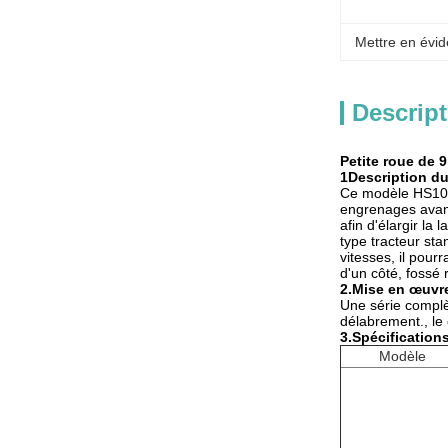
Mettre en évid
Descript
Petite roue de 9
1Description du
Ce modèle HS1050
engrenages avant,
afin d'élargir la
type tracteur sta
vitesses, il pour
d'un côté, fossé
2
.Mise en œuvr
Une série complè
délabrement., le 
3.
Spécification
Modèle