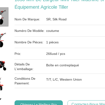
Équipement Agricole Tiller
Nom De Marque:
SR, Silk Road
Numéro De Modèle:
coutume
Nombre De Pièces:
1 pièces
Prix:
266usd / pcs
Détails De
Boîte en contreplaqué
L'emballage:
Conditions De
T/T, L/C, Western Union
Paiement:
Contactez-Nous Mai
Obtenez Le Meilleur Prix