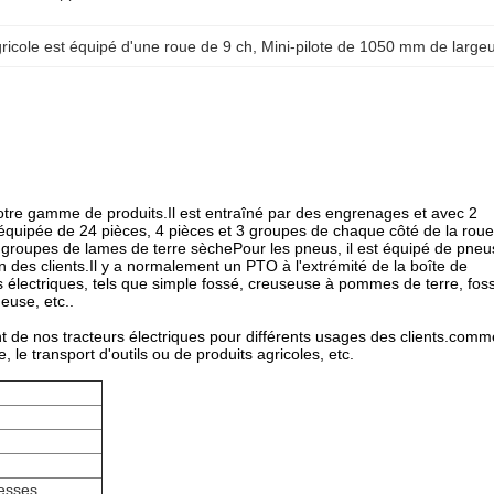
ricole est équipé d'une roue de 9 ch
, 
Mini-pilote de 1050 mm de large
otre gamme de produits.Il est entraîné par des engrenages et avec 2
t équipée de 24 pièces, 4 pièces et 3 groupes de chaque côté de la roue
 4 groupes de lames de terre sèchePour les pneus, il est équipé de pneu
on des clients.Il y a normalement un PTO à l'extrémité de la boîte de
ls électriques, tels que simple fossé, creuseuse à pommes de terre, fos
euse, etc..
t de nos tracteurs électriques pour différents usages des clients.comm
e transport d'outils ou de produits agricoles, etc.
tesses