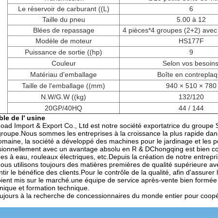
Le réservoir de carburant ((L)
6
Taille du pneu
5.00 à 12
Blées de repassage
4 pièces*4 groupes (2+2) avec 
Modèle de moteur
HS177F
Puissance de sortie ((hp)
9
Couleur
Selon vos besoins
Matériau d'emballage
Boîte en contrepla
Taille de l'emballage ((mm)
940 × 510 × 780
N.W/G.W ((kg)
132/120
20GP/40HQ
44 / 144
le de l' usine
ad Import & Export Co., Ltd est notre société exportatrice du groupe SR
groupe.Nous sommes les entreprises à la croissance la plus rapide d
omaine, la société a développé des machines pour le jardinage et les 
ionnellement avec un avantage absolu en R & DChongqing est bien con
s à eau, rouleaux électriques, etc.Depuis la création de notre entrepr
Nous utilisons toujours des matières premières de qualité supérieure ave
tir le bénéfice des clients.Pour le contrôle de la qualité, afin d'assure
soient mis sur le marché.une équipe de service après-vente bien formé
nique et formation technique.
ours à la recherche de concessionnaires du monde entier pour coopé