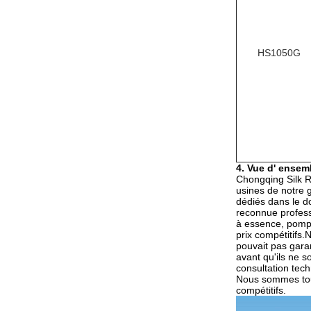
HS1050G
4. Vue d' ensemb
Chongqing Silk Ro
usines de notre 
dédiés dans le d
reconnue profess
à essence, pompe
prix compétitifs.
pouvait pas garan
avant qu'ils ne 
consultation tech
Nous sommes touj
compétitifs.