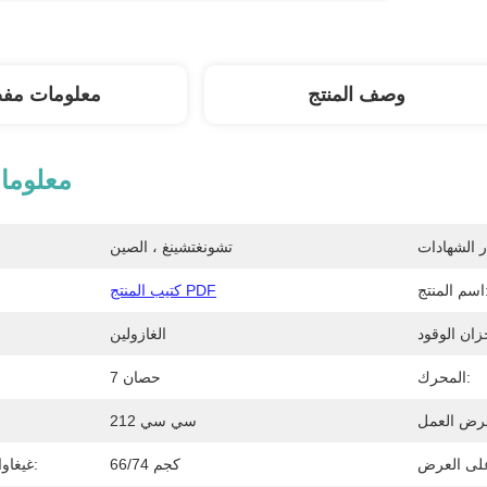
وصف المنتج
معلومات مف
معلوما
تشونغتشينغ ، الصين
منتج:
كتيب المنتج PDF
الغازولين
المحرك:
7 حصان
212 سي سي
66/74 كجم
غيغاواط / شمال غرب: