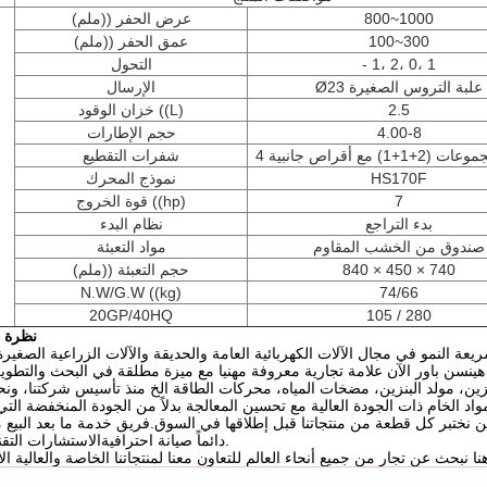
800~1000
عرض الحفر ((ملم)
100~300
عمق الحفر ((ملم)
- 1، 2، 0، 1
التحول
Ø23 علبة التروس الصغيرة
الإرسال
2.5
خزان الوقود ((L)
4.00-8
حجم الإطارات
شفرات التقطيع
HS170F
نموذج المحرك
7
قوة الخروج ((hp)
بدء التراجع
نظام البدء
صندوق من الخشب المقاوم
مواد التعبئة
840 × 450 × 740
حجم التعبئة ((ملم)
N.W/G.W ((kg)
74/66
20GP/40HQ
105 / 280
5نظرة 
النمو في مجال الآلات الكهربائية العامة والحديقة والآلات الزراعية الصغيرة.
المجال، أصبحت هينسن باور الآن علامة تجارية معروفة مهنيا مع ميزة مطلقة في البحث والت
بنزين، مولد البنزين، مضخات المياه، محركات الطاقة الخ منذ تأسيس شركتنا، ون
مواد الخام ذات الجودة العالية مع تحسين المعالجة بدلاً من الجودة المنخفضة ال
 نختبر كل قطعة من منتجاتنا قبل إطلاقها في السوق.فريق خدمة ما بعد البيع م
دائماً صيانة احترافيةالاستشارات التقنية والتدريب التقني.