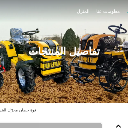
معلومات عنا
المنزل
تفاصيل المنتجات
7 قوة حصان محرّك البن