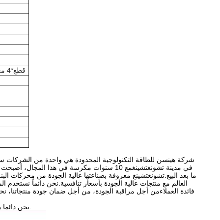
4 قطع*4 مجموعات (2+1+1) مع أقراص جانبية
شركة هينسن للطاقة التكنولوجية المحدودة هي واحدة من الشركات سريعة 
في مدينة تشونغتشينغمع 10 سنوات مكرسة في هذا 
ما بعد البيع.تشونغتشينغ معروفة بصناعتها عالية الجودة من محركات ال
العالم مع منتجات عالية الجودة بأسعار تنافسية.نحن دائماً نستخدم ال
فائدة العملاءمن أجل مراقبة الجودة، من أجل ضمان جودة منتجاتنا، نحن
نحن دائما هنا نبحث عن تجار من جميع أنحاء العالم للتعاون معنا لمنتجاتنا الخاصة والعالية الأداء بأسعار تنافسية.