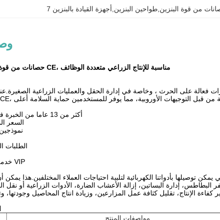
صانات من قوة البنزين,طواحين البنزين,أجهزة القيادة بالبنزين
وصف
7 حصانات من قوة البنزين، معتمدة CE، مناسبة للإنتاج الزراعي متعددة الوظائف
ت هي آلة زراعية ذات قدرات فعالة على الحرث ، وخاصة في إدارة الحقل والعمليات الزراعية الصغيرة
1أكثر من 13 عاما من الخبرة في الآلات الزراعية
2السعر ا
3. نموذجي
5الطلبات 
7خدمة واحدة لمشترين VIP
يمكن توصيلها بأدواتنا الكهربائية لتلبية احتياجات العملاء المختلفين.هذا يمكن 
البطاطس، إدارة البساتين، إزالة الأعشاب الضارة، الأدوات الزراعية أو نقل ال
 كفاءة الإنتاج، تقليل كثافة عمل المزارعين، وزيادة انتاج المحاصيل وجودتها، و
4
مواصفات المنتج