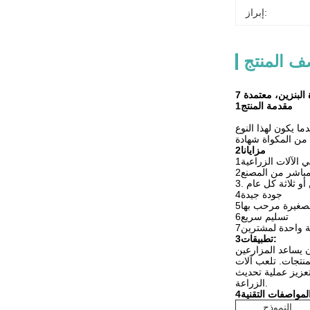
إبراز:
 المنتج
1مقدمة المنتج
.عندما يكون لهذا النوع
2مزايانا
لمباشر من المصنع
ن أو ثلاثة كل عام
4جودة جيدة
الصغيرة مرحب بها
6تسليم سريع
3تطبيقات:
أن يساعد المزارعين
منتجات. تلعب آلات
تعزيز عملية تحديث
الزراعة.
المواصفات التقنية
النموذج