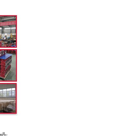
بالنسبة لجهازات التشغيل الصغيرة، عادةً ما نستخدم إطار فولاذي في الداخل و كرتونات خارجية للتعبئة،