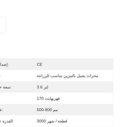
CE
إصدار الشهادات:
محراث يعمل بالبنزين مناسب للزراعة
اسم ال
3.6 لتر
سعة خزان الوقود:
170 فهرنهايت
500-800 مم
عرض العمل:
3000 قطعة / شهر
القدرة على العرض: