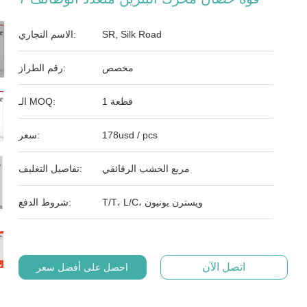
SR, Silk Road
الاسم التجاري:
مخصص
رقم الطراز:
1 قطعة
الـ MOQ:
178usd / pcs
سعر:
مربع الخشب الرقائقي
تفاصيل التغليف:
T/T، L/C، ويسترن يونيون
شروط الدفع:
اتصل الآن
احصل على أفضل سعر