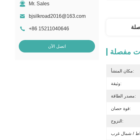
Mr. Sales
bjsilkroad2016@163.com
صلة
+86 15211040646
اتصل الآن
ت مفصلة
مكان المنشأ:
وثيقة:
مصدر الطاقة:
قوة حصان:
النزوح: