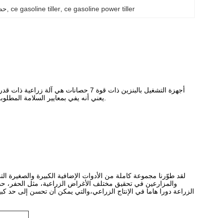
ce gasoline power tiller
, 
ce gasoline tiller
, 
7 ح
أجهزة التشغيل بالبنزين ذات قوة 7 حصانا
من المكواة شهادة CE، يعني أنه يفي بمعايير السلامة المطلوبة من قبل التوجيهات الأوروبية، مما يوفر للمستخدمين حماية السلامة أعلى.
لقد طوّرنا مجموعة كاملة من الأدوات الإضافية الكبيرة والصغيرة التي 
والمزارعين في تحقيق مختلف الأغراض الزراعية، مثل الحفر، حفر 
الزراعة دورا هاما في الإنتاج الزراعي،والتي يمكن أن تحسن إلى حد كبير